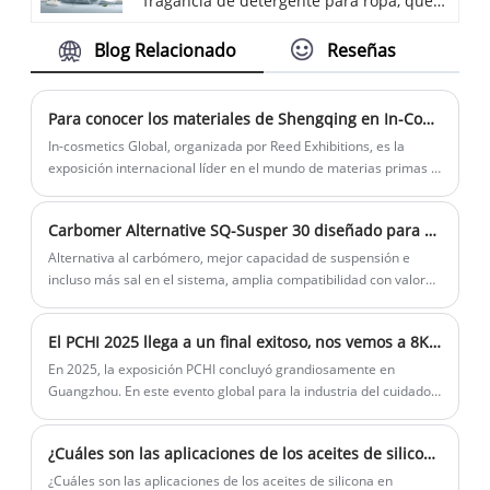
fragancia de detergente para ropa, que
polímero utilizando tecnología de
es un producto aromático de liberación
microencapsulación. Presenta buena
Blog Relacionado
Reseñas
sostenida formado al encapsular una
estabilidad, resistencia al calor y
fragancia dentro de una cubierta de
retención de fragancia duradera, lo que
polímero utilizando tecnología de
lo hace adecuado para aplicaciones como
Para conocer los materiales de Shengqing en In-Cosmetics Global
microencapsulación. Presenta buena
productos de limpieza y tratamiento
In-cosmetics Global, organizada por Reed Exhibitions, es la
estabilidad, resistencia al calor y
textil.
exposición internacional líder en el mundo de materias primas e
ingredientes para las industrias de cosméticos, artículos de
retención de fragancia duradera, lo que
tocador y cuidado personal. La exposición, que se llevará a cabo
lo hace adecuado para aplicaciones como
Carbomer Alternative SQ-Susper 30 diseñado para champú y detergente líquido para ropa
en París, Francia, del 16 al 18 de abril de 2024, exhibirá materias
productos de limpieza y tratamiento
primas o ingredientes para diversos productos de cuidado
Alternativa al carbómero, mejor capacidad de suspensión e
textil.
personal, como cuidado del cabello, champú, limpiador facial,
incluso más sal en el sistema, amplia compatibilidad con valores
cuidado de la piel, protección solar, cuidado bucal, productos de
de pH.
baño, cosméticos, aceites esenciales y más.
El PCHI 2025 llega a un final exitoso, nos vemos a 8K49 en Hangzhou Pchi 2026
En 2025, la exposición PCHI concluyó grandiosamente en
Guangzhou. En este evento global para la industria del cuidado
personal, Shengqing Materials se reunió con muchas élites de la
industria para celebrar esta importante ocasión.
¿Cuáles son las aplicaciones de los aceites de silicona en cosméticos?
¿Cuáles son las aplicaciones de los aceites de silicona en