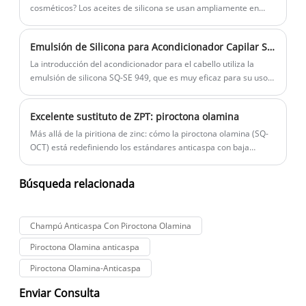
cosméticos? Los aceites de silicona se usan ampliamente en
cosméticos. Este artículo es una breve introducción a sus
aplicaciones específicas en productos cosméticos.
Emulsión de Silicona para Acondicionador Capilar SQ-SE 949
La introducción del acondicionador para el cabello utiliza la
emulsión de silicona SQ-SE 949, que es muy eficaz para su uso.
Introduciendo desde la propiedad, uso y fuerza.
Excelente sustituto de ZPT: piroctona olamina
Más allá de la piritiona de zinc: cómo la piroctona olamina (SQ-
OCT) está redefiniendo los estándares anticaspa con baja
irritación y alto rendimiento
Búsqueda relacionada
Champú Anticaspa Con Piroctona Olamina
Piroctona Olamina anticaspa
Piroctona Olamina-Anticaspa
Enviar Consulta