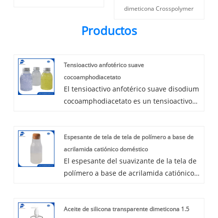
dimeticona Crosspolymer
Productos
Tensioactivo anfotérico suave
cocoamphodiacetato
El tensioactivo anfotérico suave disodium
cocoamphodiacetato es un tensioactivo
anfotérico suave del color de la luz,
viscosidad moderada, baja irritación, alta
Espesante de tela de tela de polímero a base de
potencia, alta capacidad de
acrilamida catiónico doméstico
espesamiento. El coco unphodiacetato
El espesante del suavizante de la tela de
disódico se usa ampliamente en champú
polímero a base de acrilamida catiónico
suave, gel de baño, limpiador facial,
doméstico es un polímero a base de
jabón de manos, productos de afeitar,
acrilamida catiónico que puede usarse
etc., como tensioactivo primario o
Aceite de silicona transparente dimeticona 1.5
como espesante y suavizante en el
secundario. Es adecuado, especialmente