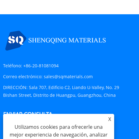
Teléfono:
+86-20-81081094
Correo electrónico:
sales@sqmaterials.com
DIRECCIÓN:
Sala 707, Edificio C2, Liando U-Valley, No. 29
Bishan Street, Distrito de Huangpu, Guangzhou, China
ENVIAR CONSULTA
X
Utilizamos cookies para ofrecerle una
CONSULTA AHORA
mejor experiencia de navegación, analizar