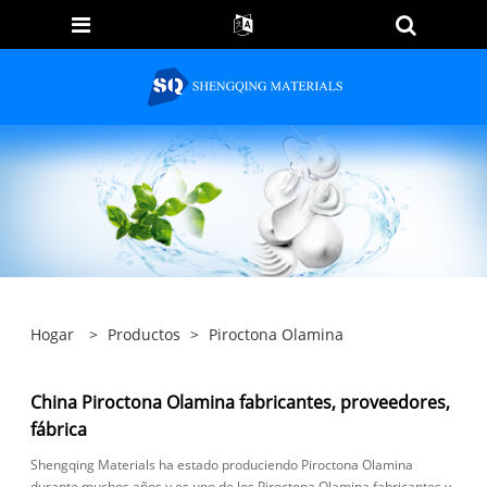
Hogar
>
Productos
>
Piroctona Olamina
China Piroctona Olamina fabricantes, proveedores,
fábrica
Shengqing Materials ha estado produciendo Piroctona Olamina
durante muchos años y es uno de los Piroctona Olamina fabricantes y