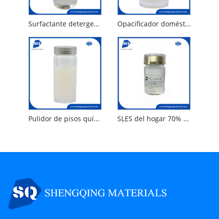
Surfactante detergente doméstico de bajo costo para reemplazar SLES 70%
Opacificador doméstico Copolímero de estireno/acrilato
Pulidor de pisos químico SQ-Floorwax 30
SLES del hogar 70% Alternativa