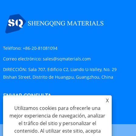
Teléfono:
+86-20-81081094
Correo electrónico:
sales@sqmaterials.com
DIRECCIÓN:
Sala 707, Edificio C2, Liando U-Valley, No. 29
Bishan Street, Distrito de Huangpu, Guangzhou, China
ENVIAR CONSULTA
X
Utilizamos cookies para ofrecerle una
CONSULTA AHORA
mejor experiencia de navegación, analizar
el tráfico del sitio y personalizar el
contenido. Al utilizar este sitio, acepta