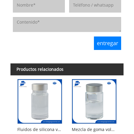
Productos relacionados
Fluidos de silicona volátiles D5
Mezcla de goma volátil, aceite de silicona, ciclopentasiloxano y dimeticonol