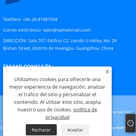
Teléfono:
+86-20-81081094
Correo electrónico:
sales@sqmaterials.com
DIRECCIÓN:
Sala 707, Edificio C2, Liando U-Valley, No. 29
Bishan Street, Distrito de Huangpu, Guangzhou, China
ENVIAR CONSULTA
X
Utilizamos cookies para ofrecerle una
CONSULTA AHORA
mejor experiencia de navegación, analizar
el tráfico del sitio y personalizar el
contenido. Al utilizar este sitio, acepta
nuestro uso de cookies.
política de
Links
Sitemap
RSS
XML
política de privacidad
privacidad
Copyright © 2023 Shengqing Materials Co., Ltd. Todos los derechos reservados.
Rechazar
Aceptar