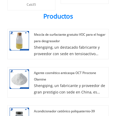
Cab35
Productos
Mezcla de surfactante gratuito VOC para el hogar
para desgrasador
Shengqing, un destacado fabricante y
proveedor con sede en tensioactivo
desgrasador. El producto es seguro y no
es dañino para el medio ambiente
Agente cosmético anticaspa OCT Piroctone
oceánico, tiene una excelente capacidad
Olamine
de limpieza que permite que la fórmula
Shengqing, un fabricante y proveedor de
realice su mejor función durante la
gran prestigio con sede en China, es
aplicación.
reconocido por nuestra experiencia en la
producción del agente cosmético
Acondicionador catiónico poliquaternio-39
anticaspa OCT piroctona olamina.