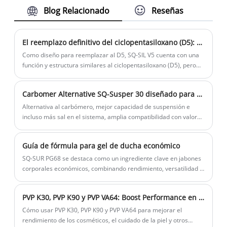
aplicación, características y otros
utiliza principalmente en productos
Blog Relacionado
Reseñas
aspectos, se usa ampliamente en
cosméticos y de cuidado personal.
cosmética como humectante y
conservante, es suave y compatible con
El reemplazo definitivo del ciclopentasiloxano (D5): SQ-SIL V5
diferentes ingredientes.
Como diseño para reemplazar al D5, SQ-SIL V5 cuenta con una
función y estructura similares al ciclopentasiloxano (D5), pero
sin los límites de aplicación. Esta variante de dimeticona, con su
volatilidad moderada, asegura que permanezca en la piel o la
Carbomer Alternative SQ-Susper 30 diseñado para champú y detergente líquido para ropa
superficie del cabello, brindando una apariencia lúbrica y clara
que realza su brillo natural.
Alternativa al carbómero, mejor capacidad de suspensión e
incluso más sal en el sistema, amplia compatibilidad con valores
de pH.
Guía de fórmula para gel de ducha económico
SQ-SUR PG68 se destaca como un ingrediente clave en jabones
corporales económicos, combinando rendimiento, versatilidad y
rentabilidad. Sus propiedades únicas lo convierten en la opción
preferida de los fabricantes que buscan crear productos de alta
PVP K30, PVP K90 y PVP VA64: Boost Performance en cosméticos, cuidado de la piel y más allá
calidad que satisfagan las demandas de los consumidores sin
sacrificar la asequibilidad.
Cómo usar PVP K30, PVP K90 y PVP VA64 para mejorar el
rendimiento de los cosméticos, el cuidado de la piel y otros