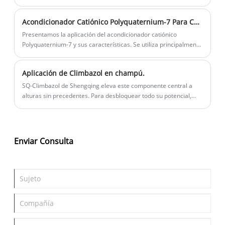
productos. ¿Por qué elegir PVP K30, PVP K90 y PVP VA64?
Acondicionador Catiónico Polyquaternium-7 Para Cabello
Presentamos la aplicación del acondicionador catiónico
Polyquaternium-7 y sus características. Se utiliza principalmente
para champú, como acondicionador más económico.
Normalmente solo está disponible un 10% de contenido sólido,
Aplicación de Climbazol en champú.
mientras que también tenemos poliquaternium-7 con un 40% de
contenido sólido.
SQ-Climbazol de Shengqing eleva este componente central a
alturas sin precedentes. Para desbloquear todo su potencial,
debemos profundizar en su esencia científica, sus ventajas
superiores y por qué se erige como el futuro de las
formulaciones premium para el cuidado del cabello.
Enviar Consulta