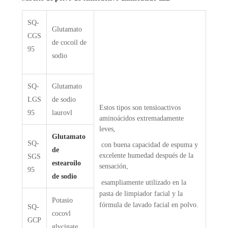
SQ-
Glutamato
CGS
de cocoil de
95
sodio
SQ-
Glutamato
LGS
de sodio
Estos tipos son tensioactivos
95
laurovl
aminoácidos extremadamente
leves,
Glutamato
SQ-
con buena capacidad de espuma y
de
excelente humedad después de la
SGS
estearoilo
sensación,
95
de sodio
es
ampliamente utilizado en la
pasta de limpiador facial y la
Potasio
fórmula de lavado facial en polvo.
SQ-
cocovl
GCP
glvcinate