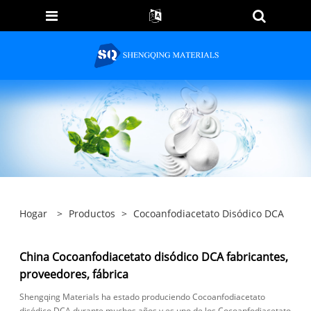
Hogar
>
Productos
>
Cocoanfodiacetato Disódico DCA
China Cocoanfodiacetato disódico DCA fabricantes,
proveedores, fábrica
Shengqing Materials ha estado produciendo Cocoanfodiacetato
disódico DCA durante muchos años y es uno de los Cocoanfodiacetato