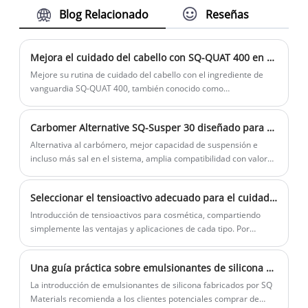
su propiedad, uso y aplicaciones. Es
Blog Relacionado
Reseñas
adecuado para fórmula transparente,
alta eficiencia de engrosamiento y
funciona para suspender cuentas o ZPT
Mejora el cuidado del cabello con SQ-QUAT 400 en tu champú
como estabilizador.
Mejore su rutina de cuidado del cabello con el ingrediente de
vanguardia SQ-QUAT 400, también conocido como
Polyquaternium-10. Este innovador agente acondicionador es
imprescindible para las formulaciones de champús cristalinos,
Carbomer Alternative SQ-Susper 30 diseñado para champú y detergente líquido para ropa
lo que garantiza que su producto permanezca visualmente puro
y, al mismo tiempo, brinde beneficios excepcionales.
Alternativa al carbómero, mejor capacidad de suspensión e
incluso más sal en el sistema, amplia compatibilidad con valores
de pH.
Seleccionar el tensioactivo adecuado para el cuidado personal
Introducción de tensioactivos para cosmética, compartiendo
simplemente las ventajas y aplicaciones de cada tipo. Por
último, también se presenta el tensioactivo alternativo SLES
70%.
Una guía práctica sobre emulsionantes de silicona en cosméticos de agua en aceite
La introducción de emulsionantes de silicona fabricados por SQ
Materials recomienda a los clientes potenciales comprar de