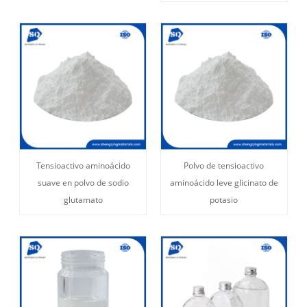
Tensioactivo aminoácido
Polvo de tensioactivo
suave en polvo de sodio
aminoácido leve glicinato de
glutamato
potasio