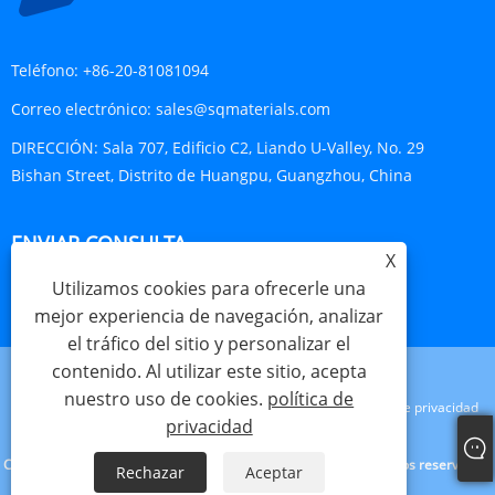
Teléfono:
+86-20-81081094
Correo electrónico:
sales@sqmaterials.com
DIRECCIÓN:
Sala 707, Edificio C2, Liando U-Valley, No. 29
Bishan Street, Distrito de Huangpu, Guangzhou, China
ENVIAR CONSULTA
X
Utilizamos cookies para ofrecerle una
CONSULTA AHORA
mejor experiencia de navegación, analizar
el tráfico del sitio y personalizar el
contenido. Al utilizar este sitio, acepta
nuestro uso de cookies.
política de
Links
Sitemap
RSS
XML
política de privacidad
privacidad
Copyright © 2023 Shengqing Materials Co., Ltd. Todos los derechos reservados.
Rechazar
Aceptar