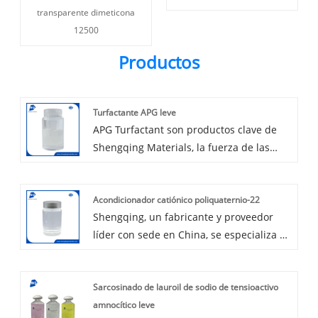
transparente dimeticona
12500
Productos
Turfactante APG leve
APG Turfactant son productos clave de
Shengqing Materials, la fuerza de las
raíces Shengqing de su experiencia de
cuidado personal de 15 años y una
Acondicionador catiónico poliquaternio-22
excelente sensación de hacer un
Shengqing, un fabricante y proveedor
tensioactivo calificado de alta claridad y
líder con sede en China, se especializa en
viscosidad para los clientes que se
la producción de acondicionador
preocupan por la aparición de
catiónico Polyquaternium-22. Nuestro
tensioactivo APG en fórmula. Con Reach y
Sarcosinado de lauroil de sodio de tensioactivo
enfoque principal está en los
RSPO, APG Turfactant de Shengqing
amnocítico leve
ingredientes del cuidado personal, que
Materials puede satisfacer la mayoría de