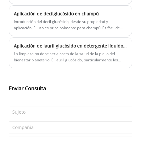
fuentes confiables que presten atención a la estabilidad, la
transparencia y los residuos D4/D5/D6.
Aplicación de decilglucósido en champú
Introducción del decil glucósido, desde su propiedad y
aplicación. El uso es principalmente para champú. Es fácil de
usar y adecuado para una formulación clara.
Aplicación de lauril glucósido en detergente líquido para ropa
La limpieza no debe ser a costa de la salud de la piel o del
bienestar planetario. El lauril glucósido, particularmente los
productos de alto rendimiento como el SQ-APG 1214 de
ShengQing, ofrece una solución armoniosa.
Enviar Consulta