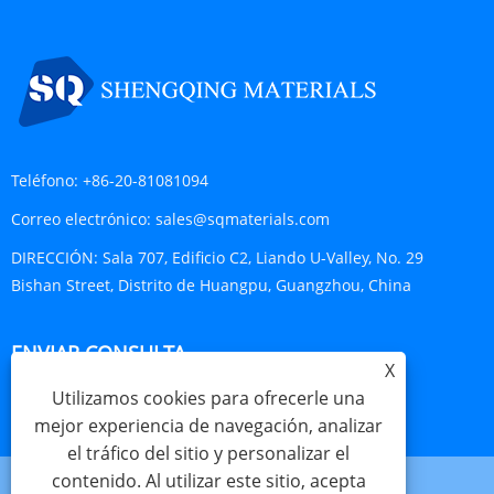
Teléfono:
+86-20-81081094
Correo electrónico:
sales@sqmaterials.com
DIRECCIÓN:
Sala 707, Edificio C2, Liando U-Valley, No. 29
Bishan Street, Distrito de Huangpu, Guangzhou, China
ENVIAR CONSULTA
X
Utilizamos cookies para ofrecerle una
CONSULTA AHORA
mejor experiencia de navegación, analizar
el tráfico del sitio y personalizar el
contenido. Al utilizar este sitio, acepta