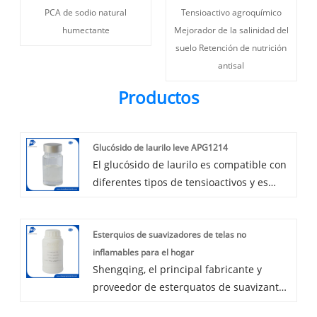
PCA de sodio natural
Tensioactivo agroquímico
humectante
Mejorador de la salinidad del
suelo Retención de nutrición
antisal
Productos
Glucósido de laurilo leve APG1214
El glucósido de laurilo es compatible con
diferentes tipos de tensioactivos y es
muy adecuado para productos de
atención domiciliaria de alta gama como
Esterquios de suavizadores de telas no
el detergente líquido de lavandería. La
inflamables para el hogar
mayoría de las marcas famosas están
Shengqing, el principal fabricante y
utilizando lauril glucósido en la fórmula
proveedor de esterquatos de suavizante
para reemplazar las SLE 70% para
de telas, suministra un tipo no inflamable
satisfacer la demanda del consumidor, es