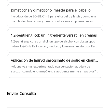
consideraciones importantes para los espesantes en las
formulaciones, con la esperanza de proporcionar alguna
Dimeticona y dimeticonol mezcla para el cabello
referencia para el diseño de formulaciones.
Introducción de SQ-SIL C143 para el cabello y la piel, como una
mezcla de dimeticona y dimeticonol, se usa ampliamente en
cosméticos. Este artículo introduce productos de características,
aplicaciones y ventajas, diferentes perspectivas.
1,2-pentilenglicol: un ingrediente versátil en cremas
1,2-pentilenglicol es un diol, un tipo de alcohol con dos grupos
hidroxilo (-OH). Es incoloro, inodoro y ligeramente viscoso. Este
ingrediente se deriva de fuentes de petróleo o métodos
biológicos, lo que lo hace adecuado para una amplia gama de
Aplicación de lauryol sarcosinato de sodio en champú
aplicaciones en las industrias cosméticas y de cuidado de la piel.
Funciona principalmente como un refuerzo humano, solvente y
¿Alguna vez has experimentado esa sensación aguda y de
conservador, que ofrece una variedad de beneficios para las
escozor cuando el champú entra accidentalmente en tus ojos?
formulaciones para el cuidado de la piel.
Esa incomodidad es a menudo un signo revelador de los
tensioactivos fuertes que se usan comúnmente en los productos
de limpieza.
Enviar Consulta