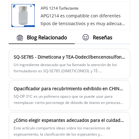
mejor eficiencia de engrosamiento, es
madura y dos tipos de opacificantes se
APG 1214 Turfactante
viable para champú con un mejor
están exportando al mercado global.
APG1214 es compatible con diferentes
rendimiento en comparación con el DOE
tipos de tensioactivos y es muy adecuado
120 o DOE 120S regular.
para productos de atención domiciliaria
Blog Relacionado
Reseñas
de alta gama como el detergente líquido
de lavandería. La mayoría de las marcas
famosas están utilizando el tensioactivo
SQ-SE785 - Dimeticona y TEA-Dodecilbencenosulfonato para cabello
APG 1214 en la fórmula para reemplazar
Un ingrediente destacado que ha llamado la atención de los
las SLE 70% para satisfacer la demanda
formuladores es SQ-SE785 (DIMETICONEOL y TÉ-
DODECILBENCENOSULFONATO). Esta excepcional emulsión de
del consumidor, es decir, menos
silicona ofrece una variedad de beneficios que la convierten en
irritación a las manos.
Opacificador para recubrimiento exhibido en CHINACOAT 2024
un complemento indispensable para champús,
acondicionadores, jabones corporales y limpiadores para la piel.
SQ-OP 31C es un polímero opaco que se puede usar para
reemplazar cierto porcentaje de dióxido de titanio en pinturas
blancas para reducir efectivamente los costos de formulación.
Como producto líquido, SQ-OP 31C reemplaza eficazmente al
¿Cómo elegir espesantes adecuados para el cuidado personal?
dióxido de titanio tradicional, lo que lo convierte en una opción
ideal para que la industria de recubrimientos mejore el
Este artículo compartirá ideas sobre los mecanismos de
rendimiento y reduzca los costos.
espesamiento, la clasificación de los espesantes y