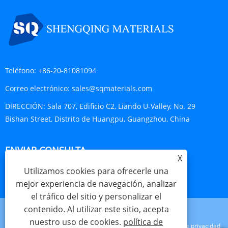
Teléfono:
+86-20-81081094
Correo electrónico:
sales@sqmaterials.com
DIRECCIÓN:
Sala 707, Edificio C2, Liando U-Valley, No. 29
Bishan Street, Distrito de Huangpu, Guangzhou, China
ENVIAR CONSULTA
X
Utilizamos cookies para ofrecerle una
CONSULTA AHORA
mejor experiencia de navegación, analizar
el tráfico del sitio y personalizar el
contenido. Al utilizar este sitio, acepta
nuestro uso de cookies.
política de
Links
Sitemap
RSS
XML
política de privacidad