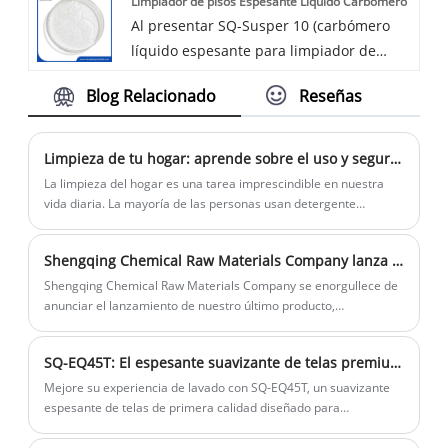
Limpiador de pisos Espesante Líquido Carbómero
naturales. Es muy suave y fácilmente
Al presentar SQ-Susper 10 (carbómero
biodegradable. El producto se utiliza
líquido espesante para limpiador de
generalmente en champús, geles de
pisos) como espesante líquido para
baño, detergentes y limpiadores
Blog Relacionado
Reseñas
limpiadores de pisos, lavavajillas y
industriales, debido a su excelente
detergente para ropa, compartió su
suavidad, rendimiento espumante y
información. de propiedad, aplicación,
capacidad para reducir la irritación.
Limpieza de tu hogar: aprende sobre el uso y seguridad del detergente doméstico
uso y ventajas.
La limpieza del hogar es una tarea imprescindible en nuestra
vida diaria. La mayoría de las personas usan detergente
doméstico para quitar manchas y matar bacterias, pero pocas
entienden realmente de qué están hechos estos limpiadores y
Shengqing Chemical Raw Materials Company lanza un nuevo producto: gel de ducha de microcristales
cómo usarlos y almacenarlos adecuadamente.
Shengqing Chemical Raw Materials Company se enorgullece de
anunciar el lanzamiento de nuestro último producto,
Microcrystal Shower Gel. El ingrediente principal de este gel de
ducha es SQ-MAB 50, un tensioactivo anfótero suave de color
SQ-EQ45T: El espesante suavizante de telas premium para un mejor cuidado de la ropa
claro, viscosidad moderada, baja irritación, alta espumabilidad y
alta capacidad espesante.
Mejore su experiencia de lavado con SQ-EQ45T, un suavizante
espesante de telas de primera calidad diseñado para
complementar el innovador esterquat SQ-EQ90P. Este
espesante suavizante de telas de primer nivel no solo infunde a