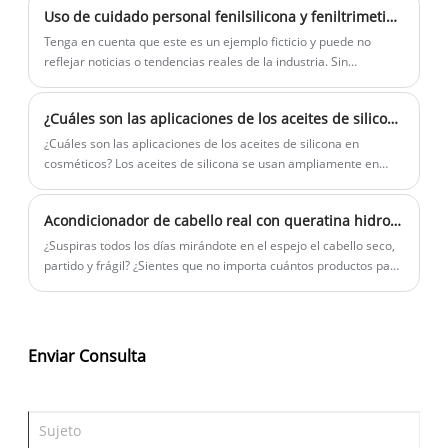
Uso de cuidado personal fenilsilicona y feniltrimeticona
su ropa una suavidad irresistible, sino que también cuenta con
un agente espesante eficiente que enriquece la textura de la
Tenga en cuenta que este es un ejemplo ficticio y puede no
solución suavizante.
reflejar noticias o tendencias reales de la industria. Sin
embargo, proporciona un ejemplo de cómo la fenilsilicona y la
feniltrimeticona podrían aparecer en las noticias de la industria
¿Cuáles son las aplicaciones de los aceites de silicona en cosméticos?
relacionadas con los productos de champú.
¿Cuáles son las aplicaciones de los aceites de silicona en
cosméticos? Los aceites de silicona se usan ampliamente en
cosméticos. Este artículo es una breve introducción a sus
aplicaciones específicas en productos cosméticos.
Acondicionador de cabello real con queratina hidrolizada para el cuidado del cabello
¿Suspiras todos los días mirándote en el espejo el cabello seco,
partido y frágil? ¿Sientes que no importa cuántos productos para
el cuidado del cabello uses, a tu cabello todavía le falta vitalidad?
La respuesta puede estar en un ingrediente que quizás nunca
hayas notado: la queratina hidrolizada. Esta no es sólo otra
palabra de moda sobre belleza; Es un descubrimiento innovador
Enviar Consulta
basado en la ciencia dermatológica que está revolucionando la
forma en que cuidamos nuestro cabello.