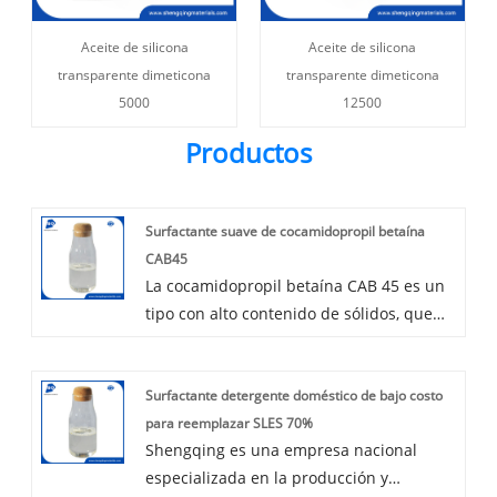
Aceite de silicona
Aceite de silicona
transparente dimeticona
transparente dimeticona
5000
12500
Productos
Surfactante suave de cocamidopropil betaína
CAB45
La cocamidopropil betaína CAB 45 es un
tipo con alto contenido de sólidos, que
tiene una mejor eficiencia espesante en
la fórmula y también tiene una excelente
Surfactante detergente doméstico de bajo costo
capacidad de limpieza. El color y el olor
para reemplazar SLES 70%
son dos factores clave a la hora de elegir
Shengqing es una empresa nacional
cocamidopropil betaína. Para una calidad
especializada en la producción y
barata que utiliza ácidos grasos de baja