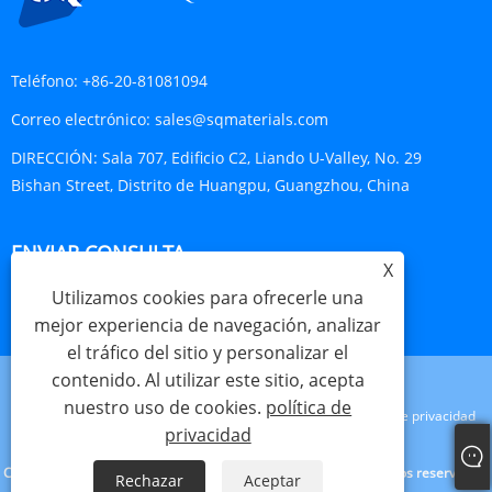
Teléfono:
+86-20-81081094
Correo electrónico:
sales@sqmaterials.com
DIRECCIÓN:
Sala 707, Edificio C2, Liando U-Valley, No. 29
Bishan Street, Distrito de Huangpu, Guangzhou, China
ENVIAR CONSULTA
X
Utilizamos cookies para ofrecerle una
CONSULTA AHORA
mejor experiencia de navegación, analizar
el tráfico del sitio y personalizar el
contenido. Al utilizar este sitio, acepta
nuestro uso de cookies.
política de
Links
Sitemap
RSS
XML
política de privacidad
privacidad
Copyright © 2023 Shengqing Materials Co., Ltd. Todos los derechos reservados.
Rechazar
Aceptar