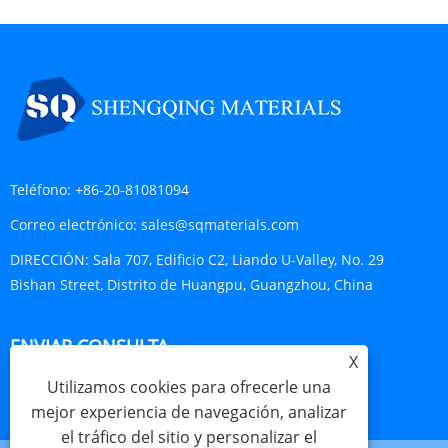
Teléfono:
+86-20-81081094
Correo electrónico:
sales@sqmaterials.com
DIRECCIÓN:
Sala 707, Edificio C2, Liando U-Valley, No. 29
Bishan Street, Distrito de Huangpu, Guangzhou, China
ENVIAR CONSULTA
X
Utilizamos cookies para ofrecerle una
CONSULTA AHORA
mejor experiencia de navegación, analizar
el tráfico del sitio y personalizar el