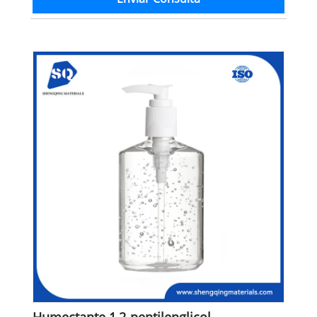
Humectante 1,2-pentilenglicol