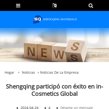
Hogar
>
Noticias
>
Noticias De La Empresa
Shengqing participó con éxito en in-
Cosmetics Global
●
2024-04-24
●
4
●
Déjame un mensaje