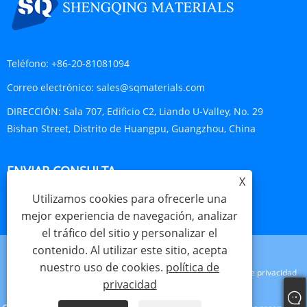
Teléfono:
+86-20-81081094
Correo electrónico:
sales@sqmaterials.com
DIRECCIÓN:
Sala 707, Edificio C2, Liando U-Valley, No. 29
Bishan Street, Distrito de Huangpu, Guangzhou, China
ENVIAR CONSULTA
X
Utilizamos cookies para ofrecerle una
CONSULTA AHORA
mejor experiencia de navegación, analizar
el tráfico del sitio y personalizar el
contenido. Al utilizar este sitio, acepta
nuestro uso de cookies.
política de
Links
Sitemap
RSS
XML
política de privacidad
privacidad