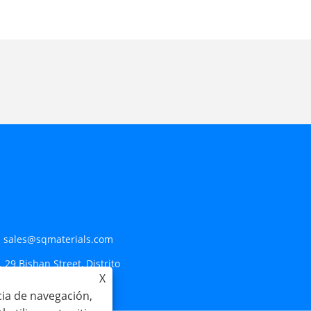
:
sales@sqmaterials.com
. 29 Bishan Street, Distrito
X
cia de navegación,