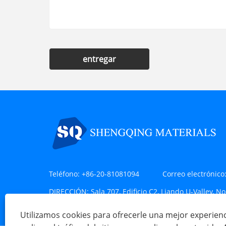
entregar
Teléfono:
+86-20-81081094
Correo electrónico
DIRECCIÓN:
Sala 707, Edificio C2, Liando U-Valley, No
de Huangpu, Guangzhou, China
Utilizamos cookies para ofrecerle una mejor experien