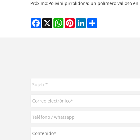
Próximo:
​Polivinilpirrolidona: un polímero valioso e
Facebook
X
WhatsApp
Pinterest
LinkedIn
Share