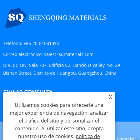
Teléfono:
+86-20-81081094
Correo electrónico:
sales@sqmaterials.com
DIRECCIÓN:
Sala 707, Edificio C2, Liando U-Valley, No. 29
Bishan Street, Distrito de Huangpu, Guangzhou, China
ENVIAR CONSULTA
X
Utilizamos cookies para ofrecerle una
CONSULTA AHORA
mejor experiencia de navegación, analizar
el tráfico del sitio y personalizar el
contenido. Al utilizar este sitio, acepta
nuestro uso de cookies.
política de
Links
Sitemap
RSS
XML
política de privacidad