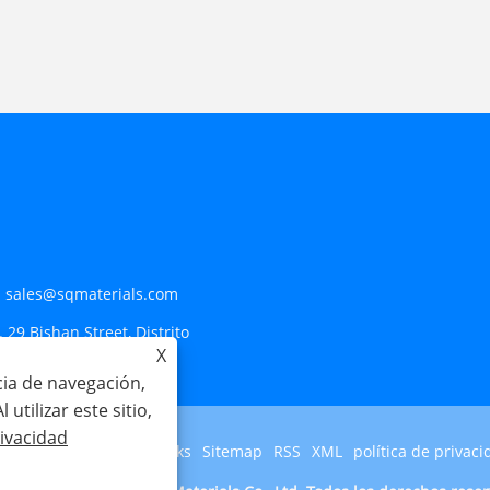
:
sales@sqmaterials.com
. 29 Bishan Street, Distrito
X
cia de navegación,
 utilizar este sitio,
rivacidad
Links
Sitemap
RSS
XML
política de privaci