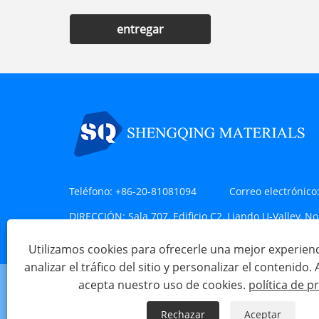
entregar
Teléfono:
+86-20-81081094
Correo electrónico
DIRECCIÓN:
Sala 707, Edificio C2, Liando U-Valley, No
de Huangpu, Guangzhou, China
Utilizamos cookies para ofrecerle una mejor experien
analizar el tráfico del sitio y personalizar el contenido. Al
acepta nuestro uso de cookies.
política de p
Rechazar
Aceptar