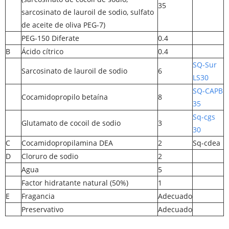
35
sarcosinato de lauroil de sodio, sulfato
de aceite de oliva PEG-7)
PEG-150 Diferate
0.4
B
Ácido cítrico
0.4
SQ-Sur
Sarcosinato de lauroil de sodio
6
LS30
SQ-CAPB
Cocamidopropilo betaína
8
35
Sq-cgs
Glutamato de cocoil de sodio
3
30
C
Cocamidopropilamina DEA
2
Sq-cdea
D
Cloruro de sodio
2
Agua
5
Factor hidratante natural (50%)
1
E
Fragancia
Adecuado
Preservativo
Adecuado