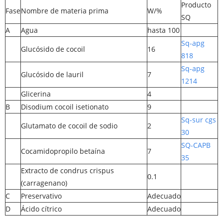
Producto
Fase
Nombre de materia prima
W/%
SQ
A
Agua
hasta 100
Sq-apg
Glucósido de cocoil
16
818
Sq-apg
Glucósido de lauril
7
1214
Glicerina
4
B
Disodium cocoil isetionato
9
Sq-sur cgs
Glutamato de cocoil de sodio
2
30
SQ-CAPB
Cocamidopropilo betaína
7
35
Extracto de condrus crispus
0.1
(carragenano)
C
Preservativo
Adecuado
D
Ácido cítrico
Adecuado