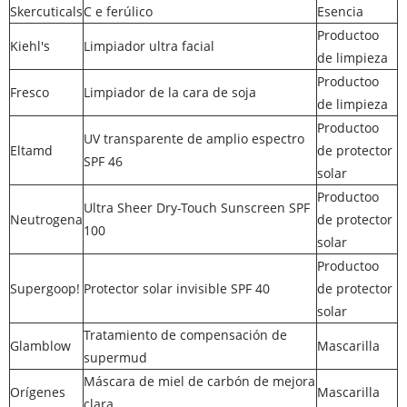
Skercuticals
C e ferúlico
Esencia
Productoo
Kiehl's
Limpiador ultra facial
de limpieza
Productoo
Fresco
Limpiador de la cara de soja
de limpieza
Productoo
UV transparente de amplio espectro
Eltamd
de protector
SPF 46
solar
Productoo
Ultra Sheer Dry-Touch Sunscreen SPF
Neutrogena
de protector
100
solar
Productoo
Supergoop!
Protector solar invisible SPF 40
de protector
solar
Tratamiento de compensación de
Glamblow
Mascarilla
supermud
Máscara de miel de carbón de mejora
Orígenes
Mascarilla
clara