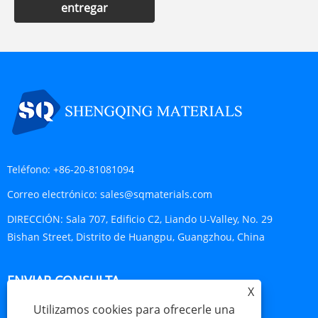
entregar
Teléfono:
+86-20-81081094
Correo electrónico:
sales@sqmaterials.com
DIRECCIÓN:
Sala 707, Edificio C2, Liando U-Valley, No. 29
Bishan Street, Distrito de Huangpu, Guangzhou, China
ENVIAR CONSULTA
X
Utilizamos cookies para ofrecerle una
CONSULTA AHORA