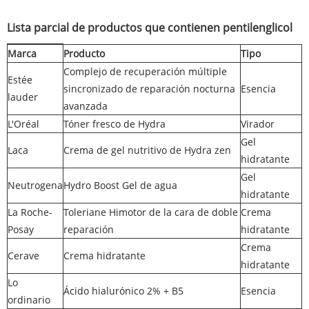
Lista parcial de productos que contienen pentilenglicol
Marca
Producto
Tipo
Complejo de recuperación múltiple
Estée
sincronizado de reparación nocturna
Esencia
lauder
avanzada
L'Oréal
Tóner fresco de Hydra
Virador
Gel
Laca
Crema de gel nutritivo de Hydra zen
hidratante
Gel
Neutrogena
Hydro Boost Gel de agua
hidratante
La Roche-
Toleriane Himotor de la cara de doble
Crema
Posay
reparación
hidratante
Crema
Cerave
Crema hidratante
hidratante
Lo
Ácido hialurónico 2% + B5
Esencia
ordinario