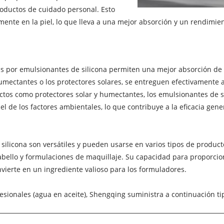
roductos de cuidado personal. Esto
ente en la piel, lo que lleva a una mejor absorción y un rendimie
s por emulsionantes de silicona permiten una mejor absorción de i
ectantes o los protectores solares, se entreguen efectivamente a 
ctos como protectores solar y humectantes, los emulsionantes de s
l de los factores ambientales, lo que contribuye a la eficacia gene
 silicona son versátiles y pueden usarse en varios tipos de produ
abello y formulaciones de maquillaje. Su capacidad para proporcion
nvierte en un ingrediente valioso para los formuladores.
ionales (agua en aceite), Shengqing suministra a continuación tipo