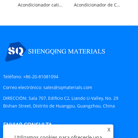
Acondicionador catiónico poliquaternio-22
Acondicionador de Celulosa Catiónica Polyquaternium 10(QUAT 400)
Teléfono:
+86-20-81081094
Correo electrónico:
sales@sqmaterials.com
DIRECCIÓN:
Sala 707, Edificio C2, Liando U-Valley, No. 29
Bishan Street, Distrito de Huangpu, Guangzhou, China
ENVIAR CONSULTA
X
Utilizamos cookies para ofrecerle una