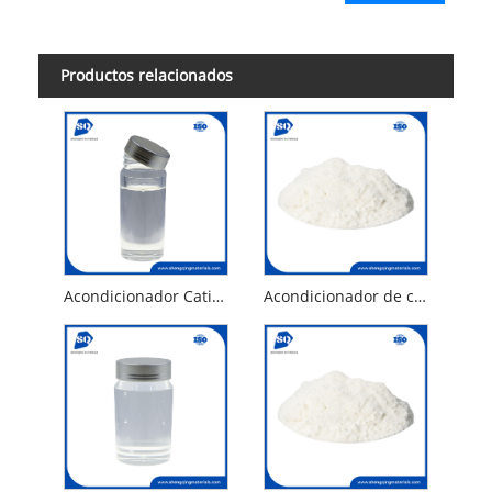
Productos relacionados
Acondicionador Catiónico Polyquaternium 7
Acondicionador de celulosa catiónica poliquaternio 10