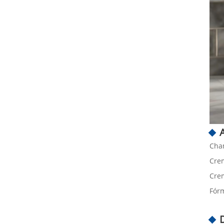
Cham
Crem
Crem
Fórm