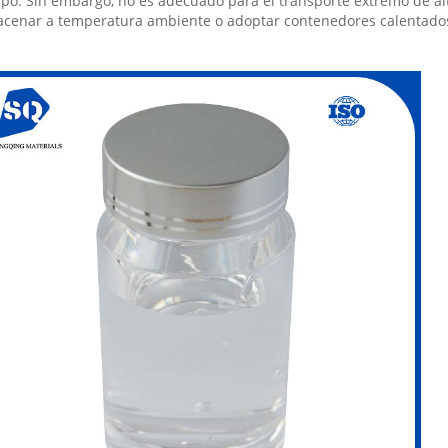
po. Sin embargo, no es adecuado para el transporte extremo de al
acenar a temperatura ambiente o adoptar contenedores calentado