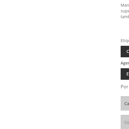
Mant
supe
tam
Etiq
C
Age
E
Por