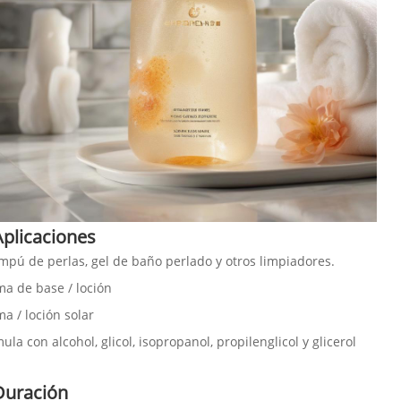
Aplicaciones
pú de perlas, gel de baño perlado y otros limpiadores.
a de base / loción
a / loción solar
ula con alcohol, glicol, isopropanol, propilenglicol y glicerol
Duración