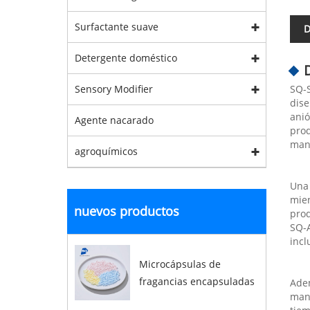
Surfactante suave
D
Detergente doméstico
Sensory Modifier
SQ-S
dise
anió
Agente nacarado
prod
mane
agroquímicos
Una 
mien
nuevos productos
prod
SQ-A
incl
Microcápsulas de
fragancias encapsuladas
Adem
mant