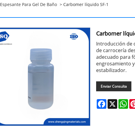
Espesante Para Gel De Baño
> Carbomer líquido SF-1
Carbomer líqui
Introducción de 
de carrocería de
adecuado para fó
engrosamiento y
estabilizador.
Enviar Consulta
Facebook
X
Wh