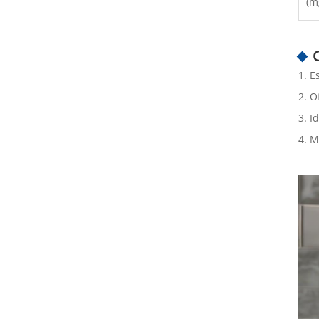
(m
1. E
2. O
3. I
4. M