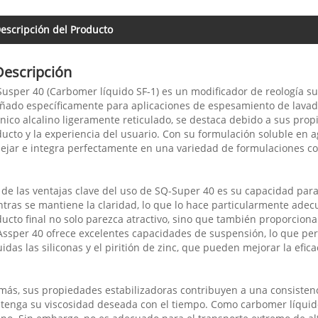
escripción del Producto
Descripción
usper 40 (Carbomer líquido SF-1) es un modificador de reología su
ñado específicamente para aplicaciones de espesamiento de lavado
nico alcalino ligeramente reticulado, se destaca debido a sus pro
ucto y la experiencia del usuario. Con su formulación soluble en a
jar e integra perfectamente en una variedad de formulaciones co
de las ventajas clave del uso de SQ-Super 40 es su capacidad para
tras se mantiene la claridad, lo que lo hace particularmente adec
ucto final no solo parezca atractivo, sino que también proporciona
ssper 40 ofrece excelentes capacidades de suspensión, lo que perm
uidas las siliconas y el piritión de zinc, que pueden mejorar la efic
ás, sus propiedades estabilizadoras contribuyen a una consisten
enga su viscosidad deseada con el tiempo. Como carbomer líquid