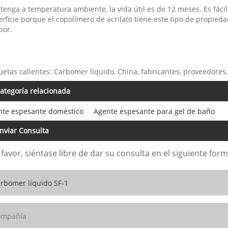
enga a temperatura ambiente, la vida útil es de 12 meses. Es fácil 
rficie porque el copolímero de acrilato tiene este tipo de propied
bor.
uetas calientes: Carbomer líquido, China, fabricantes, proveedores, 
ategoría relacionada
nte espesante doméstico
Agente espesante para gel de baño
nviar Consulta
 favor, siéntase libre de dar su consulta en el siguiente fo